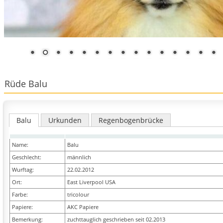
Rüde Balu
Balu
Urkunden
Regenbogenbrücke
Name:
Balu
Geschlecht:
männlich
Wurftag:
22.02.2012
Ort:
East Liverpool USA
Farbe:
tricolour
Papiere:
AKC Papiere
Bemerkung:
zuchttauglich geschrieben seit 02.2013